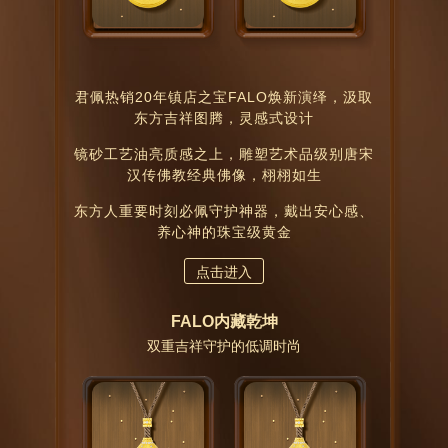
君佩热销20年镇店之宝FALO焕新演绎，汲取
东方吉祥图腾，灵感式设计
镜砂工艺油亮质感之上，雕塑艺术品级别唐宋
汉传佛教经典佛像，栩栩如生
东方人重要时刻必佩守护神器，戴出安心感、
养心神的珠宝级黄金
点击进入
FALO内藏乾坤
双重吉祥守护的低调时尚