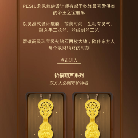
PESIU君佩貔貅设计师有感于乾隆最喜爱供奉
的帝王之宝貔貅
以灵感式设计貔貅，萌美时尚，生动有灵气。
融入手工花丝、丝绒刻丝工艺
群镶高级珠宝级别钻石两枚大钱，陪伴东方人
每个吸财纳财的时刻
点击进入
祈福葫芦系列
东方人必佩守护神器