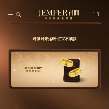
君佩时来运转·红宝石戒指