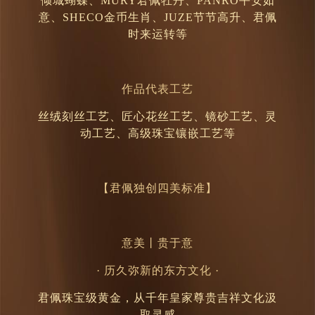
倾城蝴蝶、MURY君佩牡丹、PANRO平安如
意、SHECO金币生肖、JUZE节节高升、君佩
时来运转等
作品代表工艺
丝绒刻丝工艺、匠心花丝工艺、镜砂工艺、灵
动工艺、高级珠宝镶嵌工艺等
【君佩独创四美标准】
意美
丨
贵于意
· 历久弥新的东方文化 ·
君佩珠宝级黄金，从千年皇家尊贵吉祥文化汲
取灵感