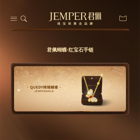
君佩蝴蝶·红宝石手链