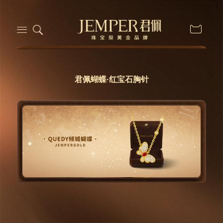
君佩蝴蝶·红宝石胸针